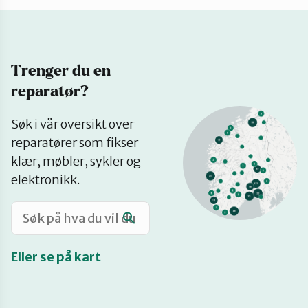
Katalog
Trenger du en
Mitt navn
reparatør?
Se
Møt reparatørene
Søk i vår oversikt over
på
reparatører som fikser
kart
klær, møbler, sykler og
Om oss
elektronikk.
Retten til reparasjon
Eller se på kart