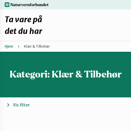
Hopp
naturvernforbundet.no
til
hovedinnhold
Ta vare på
det du har
Hjem
Klær & Tilbehør
Finn ditt lokallag
Fiks selv eller finn en reparatør
Kategori:
Klær & Tilbehør
Fiksetips
Forbehold
Vis filter
Hvorfor reparere?