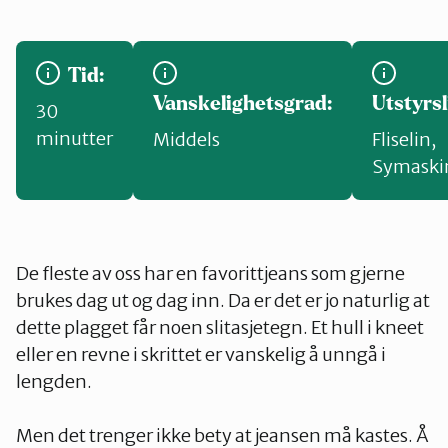
Tid:
Vanskelighetsgrad:
Utstyrsl
30
minutter
Middels
Fliselin
,
Symaski
De fleste av oss har en favorittjeans som gjerne
brukes dag ut og dag inn. Da er det er jo naturlig at
dette plagget får noen slitasjetegn. Et hull i kneet
eller en revne i skrittet er vanskelig å unngå i
lengden.
Men det trenger ikke bety at jeansen må kastes. Å