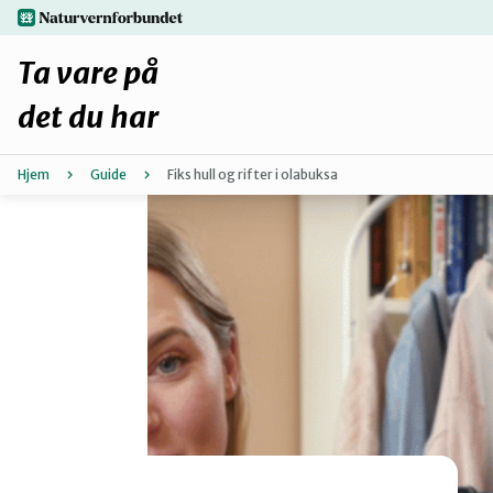
Hopp
naturvernforbundet.no
til
hovedinnhold
Ta vare på
det du har
Hjem
Guide
Fiks hull og rifter i olabuksa
Finn ditt lokallag
Fiks selv eller finn en reparatør
Fiksetips
Forbehold
Hvorfor reparere?