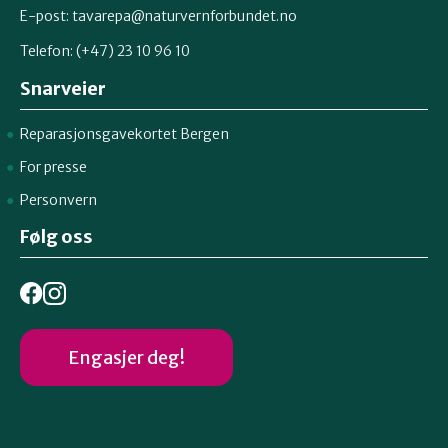
E-post:
tavarepa@naturvernforbundet.no
Telefon: (+47) 23 10 96 10
Snarveier
Reparasjonsgavekortet Bergen
For presse
Personvern
Følg oss
Engasjer deg!