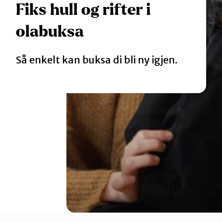
Fiks hull og rifter i
Katalog
olabuksa
Mitt navn
Så enkelt kan buksa di bli ny igjen.
Møt reparatørene
Om oss
Retten til reparasjon