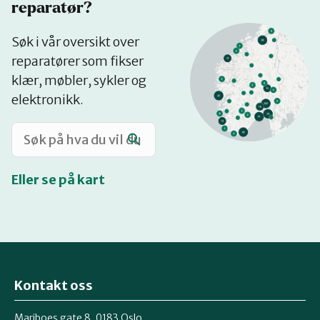
reparatør?
Se
Søk i vår oversikt over
på
reparatører som fikser
kart
klær, møbler, sykler og
elektronikk.
Eller se på kart
Kontakt oss
Mariboes gate 8, 0183 Oslo