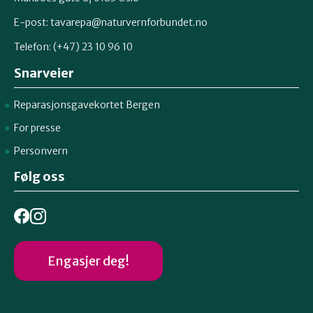
E-post:
tavarepa@naturvernforbundet.no
Telefon: (+47) 23 10 96 10
Snarveier
Reparasjonsgavekortet Bergen
For presse
Personvern
Følg oss
Engasjer deg!