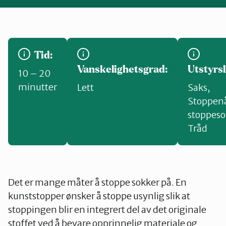
Katalog
Mitt navn
Tid:
Vanskelighetsgrad:
Utstyrsl
10 – 20
minutter
Lett
Saks
,
Møt reparatørene
Stoppen
stoppes
Om oss
Tråd
Retten til reparasjon
Det er mange måter å stoppe sokker på. En
kunststopper ønsker å stoppe usynlig slik at
stoppingen blir en integrert del av det originale
stoffet ved å bevare opprinnelig materiale og