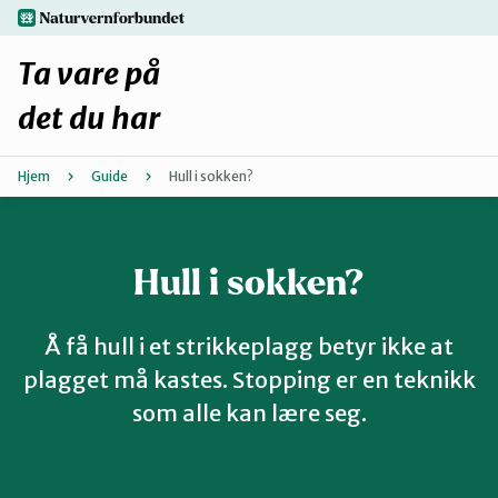
Hopp
naturvernforbundet.no
til
hovedinnhold
Ta vare på
det du har
Hjem
Guide
Hull i sokken?
Finn ditt lokallag
Fiks selv eller finn en reparatør
Hull i sokken?
Fiksetips
Å få hull i et strikkeplagg betyr ikke at
Forbehold
plagget må kastes. Stopping er en teknikk
som alle kan lære seg.
Hvorfor reparere?