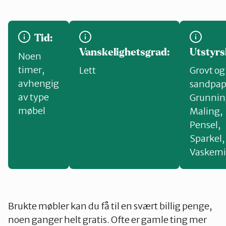
Tid:
Vanskelighetsgrad:
Utstyrsl
Noen
timer,
Lett
Grovt og 
avhengig
sandpap
av type
Grunnin
møbel
Maling
,
Pensel
,
Sparkel
,
Vaskemi
Brukte møbler kan du få til en svært billig penge,
noen ganger helt gratis. Ofte er gamle ting mer