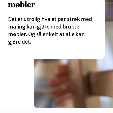
møbler
Katalog
Det er utrolig hva et par strøk med
Mitt navn
maling kan gjøre med brukte
møbler. Og så enkelt at alle kan
gjøre det.
Møt reparatørene
Om oss
Retten til reparasjon