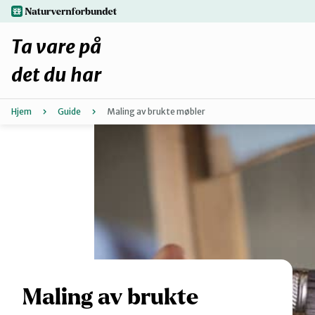
Hopp
naturvernforbundet.no
til
hovedinnhold
Ta vare på
det du har
Hjem
Guide
Maling av brukte møbler
Finn ditt lokallag
Fiks selv eller finn en reparatør
Fiksetips
Forbehold
Hvorfor reparere?
Maling av brukte