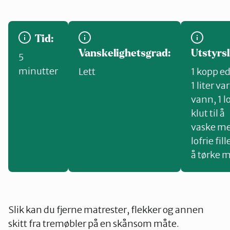
Tid:
Vanskelighetsgrad:
Utstyrsl
5
minutter
Lett
1 kopp e
1 liter v
vann
,
1 l
klut til å
vaske m
lofrie fill
å tørke 
Slik kan du fjerne matrester, flekker og annen
skitt fra tremøbler på en skånsom måte.