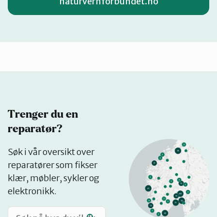
naturvernforbundet.no
Trenger du en
reparatør?
Se
Søk i vår oversikt over
på
reparatører som fikser
kart
klær, møbler, sykler og
elektronikk.