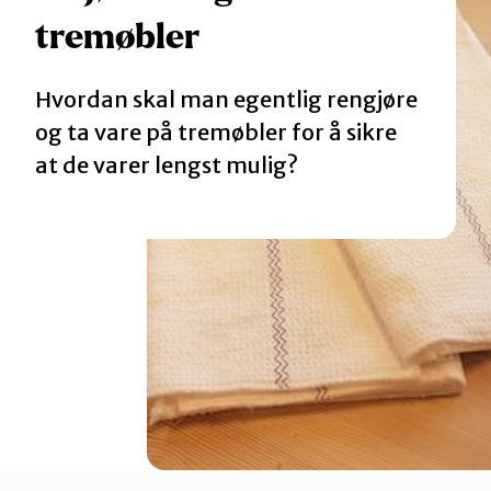
tremøbler
Katalog
Hvordan skal man egentlig rengjøre
Mitt navn
og ta vare på tremøbler for å sikre
at de varer lengst mulig?
Møt reparatørene
Om oss
Retten til reparasjon