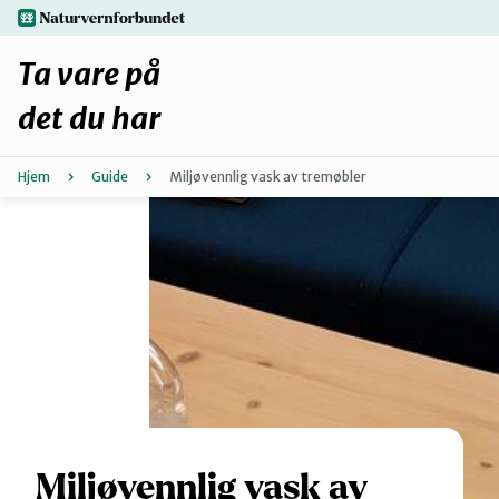
Hopp
naturvernforbundet.no
til
hovedinnhold
Ta vare på
det du har
Hjem
Guide
Miljøvennlig vask av tremøbler
Finn ditt lokallag
Fiks selv eller finn en reparatør
Fiksetips
Forbehold
Hvorfor reparere?
Miljøvennlig vask av