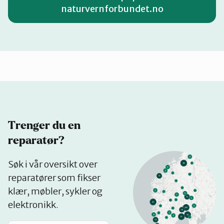
naturvernforbundet.no
Trenger du en
reparatør?
Se
Søk i vår oversikt over
på
reparatører som fikser
kart
klær, møbler, sykler og
elektronikk.