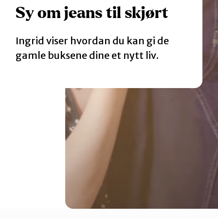
Sy om jeans til skjørt
Katalog
Ingrid viser hvordan du kan gi de
Mitt navn
gamle buksene dine et nytt liv.
Møt reparatørene
Om oss
Retten til reparasjon