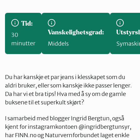
Tid:
Vanskelighetsgrad:
Utstyrsl
30
minutter
Middels
Symaski
Du har kanskje et par jeans i klesskapet som du
aldri bruker, eller som kanskje ikke passer lenger.
Da har vi et bra tips! Hva med å sy om de gamle
buksene til et superkult skjørt?
I samarbeid med blogger Ingrid Bergtun, også
kjent for instagramkontoen @ingridbergtunsyr,
har FINN.no og Naturvernforbundet laget enkle