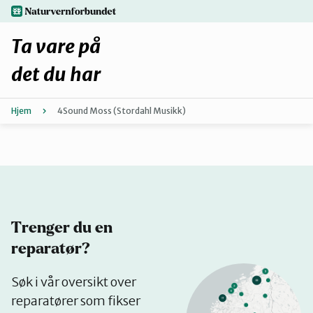
Hopp
naturvernforbundet.no
til
hovedinnhold
Ta vare på
det du har
Hjem
4Sound Moss (Stordahl Musikk)
Finn ditt lokallag
Fiks selv eller finn en reparatør
Fiksetips
Trenger du en
Forbehold
reparatør?
Se
Søk i vår oversikt over
Hvorfor reparere?
på
reparatører som fikser
kart