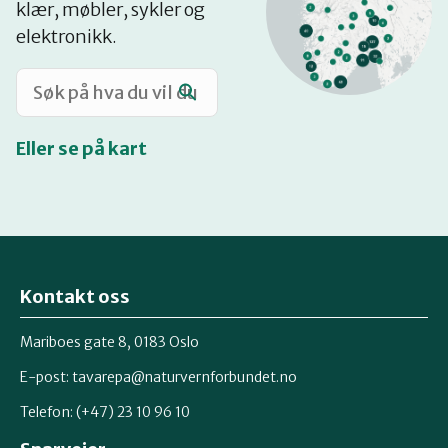
klær, møbler, sykler og
Katalog
elektronikk.
Mitt navn
Eller se på kart
Møt reparatørene
Om oss
Kontakt oss
Retten til reparasjon
Mariboes gate 8, 0183 Oslo
E-post:
tavarepa@naturvernforbundet.no
Telefon: (+47) 23 10 96 10