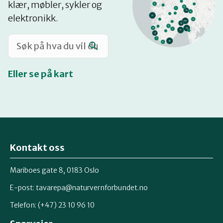
klær, møbler, sykler og
Katalog
elektronikk.
Mitt navn
Eller se på kart
Møt reparatørene
Om oss
Kontakt oss
Retten til reparasjon
Mariboes gate 8, 0183 Oslo
E-post:
tavarepa@naturvernforbundet.no
Telefon: (+47) 23 10 96 10