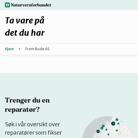
Hopp
naturvernforbundet.no
til
hovedinnhold
Ta vare på
det du har
Hjem
Frem Bodø AS
Finn ditt lokallag
Fiks selv eller finn en reparatør
Fiksetips
Trenger du en
Forbehold
reparatør?
Se
Søk i vår oversikt over
Hvorfor reparere?
på
reparatører som fikser
kart