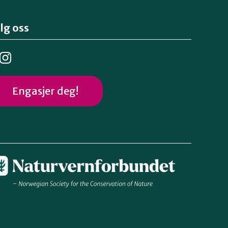
lg oss
Engasjer deg!