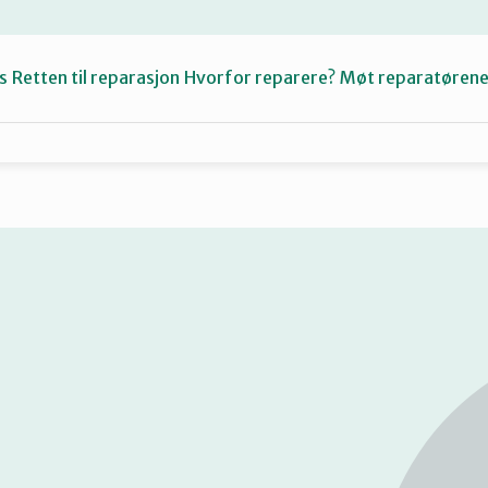
s
Retten til reparasjon
Hvorfor reparere?
Møt reparatøren
Fiksetips
Katalog
Om oss
Se
på
kart