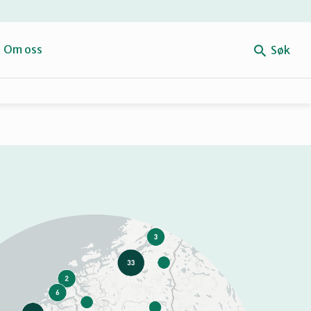
e
Om oss
Søk
Forbehold
Mitt navn
Retten til reparasjon