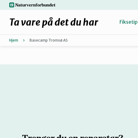
Hopp
naturvernforbundet.no
til
hovedinnhold
Ta vare på det du har
Fiksetip
Hjem
Basecamp Tromsø AS
Fiks selv eller finn en reparatør
Hvorfor reparere?
Møt reparatørene