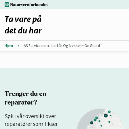
Hopp
naturvernforbundet.no
til
hovedinnhold
Ta vare på
det du har
Hjem
AS Servicesentralen Lås Og Nøkkel – On Guard
Finn ditt lokallag
Fiks selv eller finn en reparatør
Fiksetips
Trenger du en
Forbehold
reparatør?
Se
Søk i vår oversikt over
Hvorfor reparere?
på
reparatører som fikser
kart