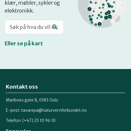
klær, møbler, sykler og
Katalog
elektronikk.
Mitt navn
Eller se på kart
Møt reparatørene
Om oss
Kontakt oss
Retten til reparasjon
Mariboes gate 8, 0183 Oslo
E-post:
tavarepa@naturvernforbundet.no
Telefon: (+47) 23 10 96 10