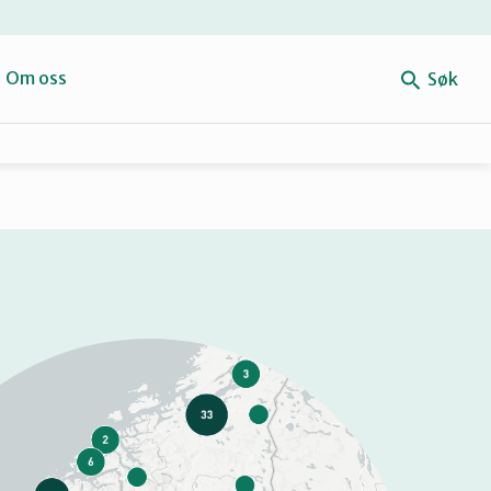
e
Om oss
Søk
Forbehold
Mitt navn
Retten til reparasjon