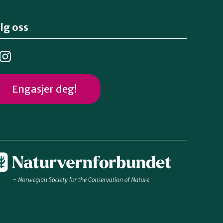
lg oss
Engasjer deg!