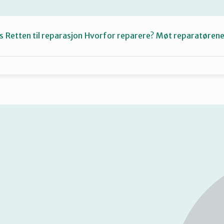
s
Retten til reparasjon
Hvorfor reparere?
Møt reparatøren
Fiksetips
Katalog
Om oss
Se
på
kart