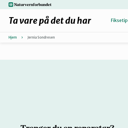
Hopp
naturvernforbundet.no
til
hovedinnhold
Ta vare på det du har
Fiksetip
Hjem
Jernia Sondresen
Fiks selv eller finn en reparatør
Hvorfor reparere?
Møt reparatørene