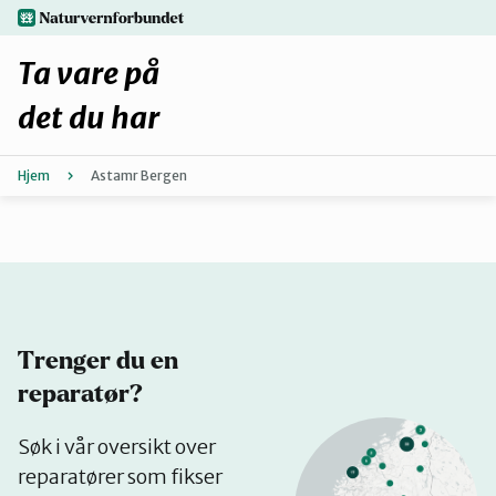
Hopp
naturvernforbundet.no
til
hovedinnhold
Ta vare på
det du har
Hjem
Astamr Bergen
Finn ditt lokallag
Fiks selv eller finn en reparatør
Fiksetips
Trenger du en
Forbehold
reparatør?
Se
Søk i vår oversikt over
Hvorfor reparere?
på
reparatører som fikser
kart