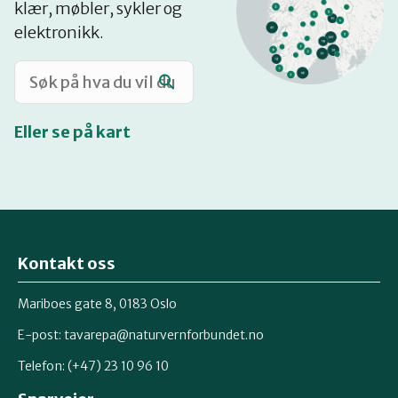
klær, møbler, sykler og
Katalog
elektronikk.
Mitt navn
Eller se på kart
Møt reparatørene
Om oss
Kontakt oss
Retten til reparasjon
Mariboes gate 8, 0183 Oslo
E-post:
tavarepa@naturvernforbundet.no
Telefon: (+47) 23 10 96 10