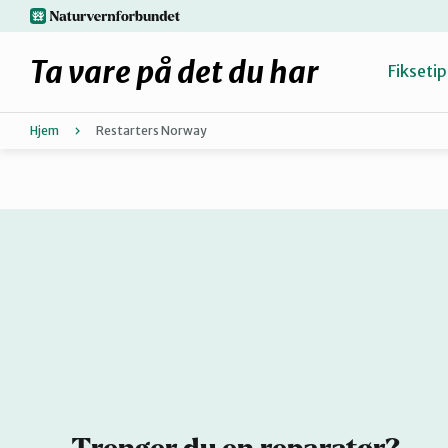
Hopp
naturvernforbundet.no
til
hovedinnhold
Ta vare på det du har
Fiksetip
Hjem
Restarters Norway
Fiks selv eller finn en reparatør
Hvorfor reparere?
Møt reparatørene