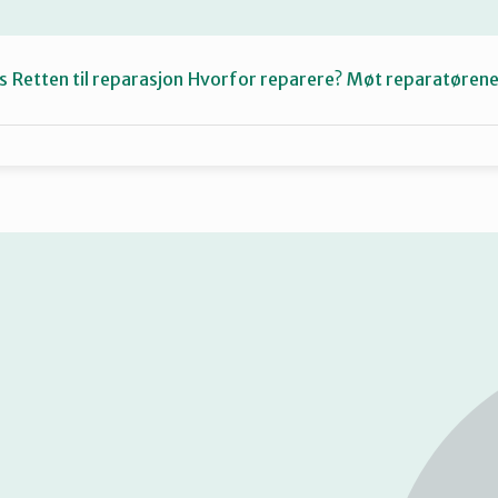
s
Retten til reparasjon
Hvorfor reparere?
Møt reparatøren
Fiksetips
Katalog
Om oss
Se
på
kart