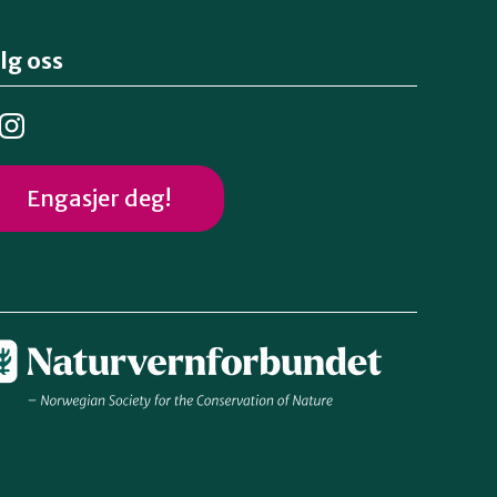
lg oss
Engasjer deg!