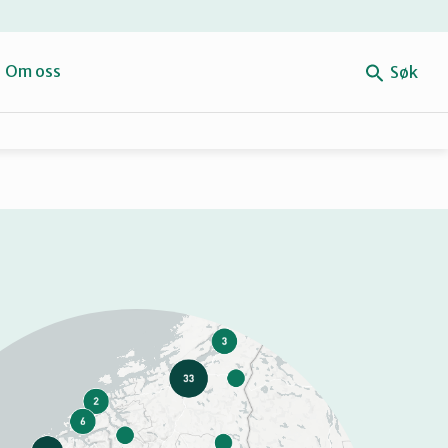
e
Om oss
Søk
Forbehold
Mitt navn
Retten til reparasjon