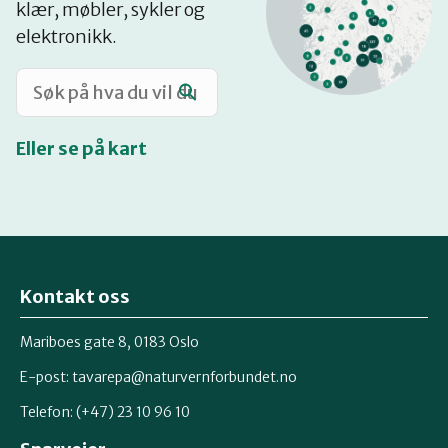
klær, møbler, sykler og
Katalog
elektronikk.
Mitt navn
Eller se på kart
Møt reparatørene
Om oss
Kontakt oss
Retten til reparasjon
Mariboes gate 8, 0183 Oslo
E-post:
tavarepa@naturvernforbundet.no
Telefon: (+47) 23 10 96 10