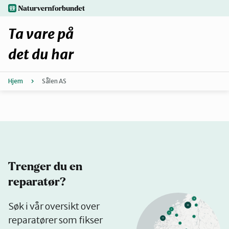
Hopp
naturvernforbundet.no
til
hovedinnhold
Ta vare på
det du har
Hjem
Sålen AS
Finn ditt lokallag
Fiks selv eller finn en reparatør
Fiksetips
Trenger du en
Forbehold
reparatør?
Se
Søk i vår oversikt over
Hvorfor reparere?
på
reparatører som fikser
kart