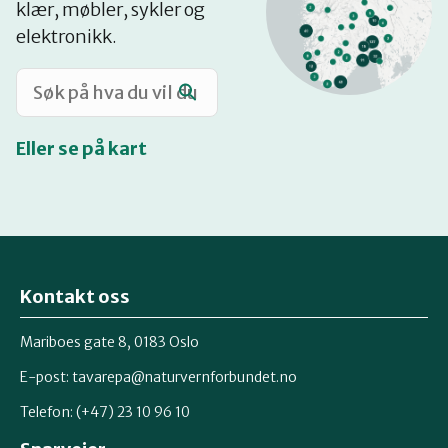
klær, møbler, sykler og
Katalog
elektronikk.
Mitt navn
Eller se på kart
Møt reparatørene
Om oss
Kontakt oss
Retten til reparasjon
Mariboes gate 8, 0183 Oslo
E-post:
tavarepa@naturvernforbundet.no
Telefon: (+47) 23 10 96 10