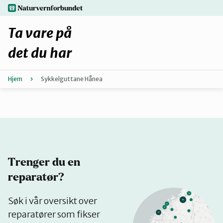
Hopp
naturvernforbundet.no
til
hovedinnhold
Ta vare på
det du har
Hjem
Sykkelguttane Hånea
Finn ditt lokallag
Fiks selv eller finn en reparatør
Fiksetips
Trenger du en
Forbehold
reparatør?
Se
Søk i vår oversikt over
Hvorfor reparere?
på
reparatører som fikser
kart