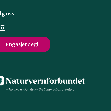
lg oss
Engasjer deg!