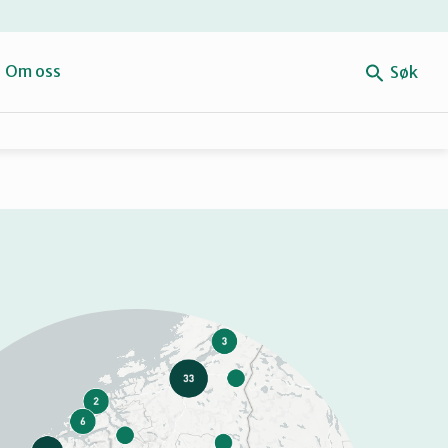
e
Om oss
Søk
Forbehold
Mitt navn
Retten til reparasjon