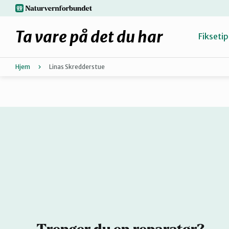
Hopp
naturvernforbundet.no
til
hovedinnhold
Ta vare på det du har
Fiksetip
Hjem
Linas Skredderstue
Fiks selv eller finn en reparatør
Hvorfor reparere?
Møt reparatørene