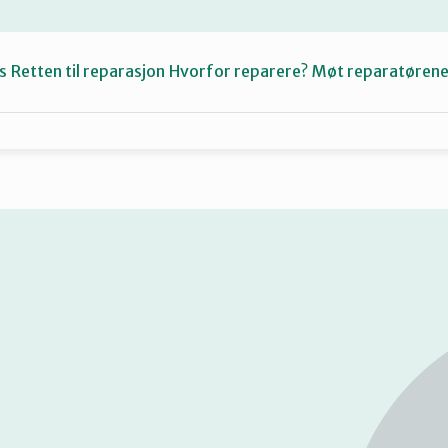
s
Retten til reparasjon
Hvorfor reparere?
Møt reparatøren
Fiksetips
Katalog
Om oss
Se
på
kart