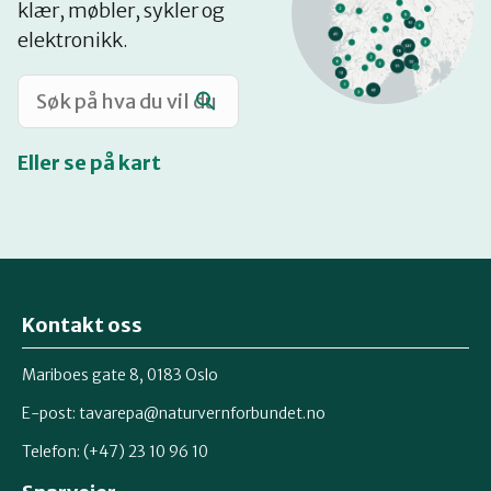
klær, møbler, sykler og
Katalog
elektronikk.
Mitt navn
Eller se på kart
Møt reparatørene
Om oss
Kontakt oss
Retten til reparasjon
Mariboes gate 8, 0183 Oslo
E-post:
tavarepa@naturvernforbundet.no
Telefon: (+47) 23 10 96 10