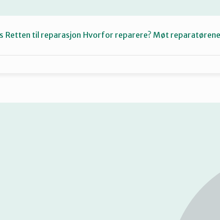
s
Retten til reparasjon
Hvorfor reparere?
Møt reparatøren
Fiksetips
Katalog
Om oss
Se
på
kart