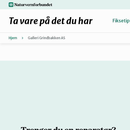
Hopp
naturvernforbundet.no
til
hovedinnhold
Ta vare på det du har
Fiksetip
Hjem
Galleri Grindbakken AS
Fiks selv eller finn en reparatør
Hvorfor reparere?
Møt reparatørene