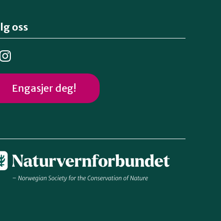
lg oss
Engasjer deg!