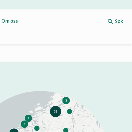
e
Om oss
Søk
Forbehold
Mitt navn
Retten til reparasjon