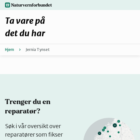
Hopp
naturvernforbundet.no
til
hovedinnhold
Ta vare på
det du har
Hjem
Jernia Tynset
Finn ditt lokallag
Fiks selv eller finn en reparatør
Fiksetips
Trenger du en
Forbehold
reparatør?
Se
Søk i vår oversikt over
Hvorfor reparere?
på
reparatører som fikser
kart