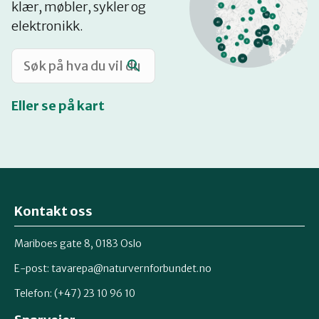
klær, møbler, sykler og
Katalog
elektronikk.
Mitt navn
Eller se på kart
Møt reparatørene
Om oss
Kontakt oss
Retten til reparasjon
Mariboes gate 8, 0183 Oslo
E-post:
tavarepa@naturvernforbundet.no
Telefon: (+47) 23 10 96 10