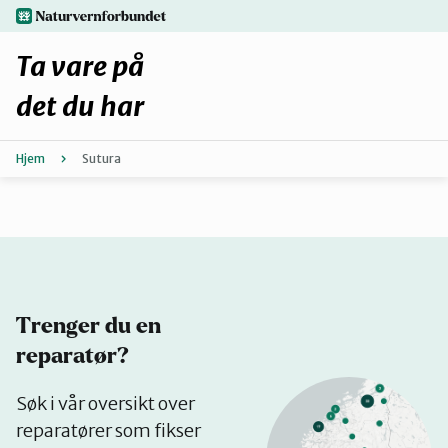
Hopp
naturvernforbundet.no
til
hovedinnhold
Ta vare på
det du har
Hjem
Sutura
Finn ditt lokallag
Fiks selv eller finn en reparatør
Fiksetips
Trenger du en
Forbehold
reparatør?
Se
Søk i vår oversikt over
Hvorfor reparere?
på
reparatører som fikser
kart