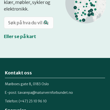
klær, møbler, sykler og
Katalog
elektronikk.
Mitt navn
Eller se på kart
Møt reparatørene
Om oss
Kontakt oss
Retten til reparasjon
Mariboes gate 8, 0183 Oslo
E-post:
tavarepa@naturvernforbundet.no
Telefon: (+47) 23 10 96 10