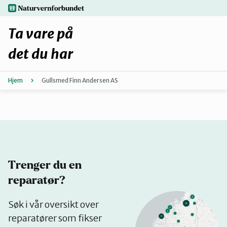
Hopp
naturvernforbundet.no
til
hovedinnhold
Ta vare på
det du har
Hjem
Gullsmed Finn Andersen AS
Finn ditt lokallag
Fiks selv eller finn en reparatør
Fiksetips
Trenger du en
Forbehold
reparatør?
Se
Søk i vår oversikt over
Hvorfor reparere?
på
reparatører som fikser
kart