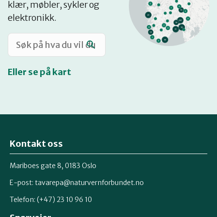
klær, møbler, sykler og
Katalog
elektronikk.
Mitt navn
Eller se på kart
Møt reparatørene
Om oss
Kontakt oss
Retten til reparasjon
Mariboes gate 8, 0183 Oslo
E-post:
tavarepa@naturvernforbundet.no
Telefon: (+47) 23 10 96 10