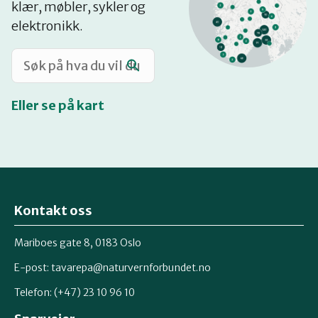
klær, møbler, sykler og
Katalog
elektronikk.
Mitt navn
Eller se på kart
Møt reparatørene
Om oss
Kontakt oss
Retten til reparasjon
Mariboes gate 8, 0183 Oslo
E-post:
tavarepa@naturvernforbundet.no
Telefon: (+47) 23 10 96 10