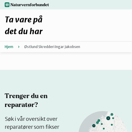
Hopp
naturvernforbundet.no
til
hovedinnhold
Ta vare på
det du har
Hjem
Østlund Skredderi Ingar Jakobsen
Finn ditt lokallag
Fiks selv eller finn en reparatør
Fiksetips
Trenger du en
Forbehold
reparatør?
Se
Søk i vår oversikt over
Hvorfor reparere?
på
reparatører som fikser
kart