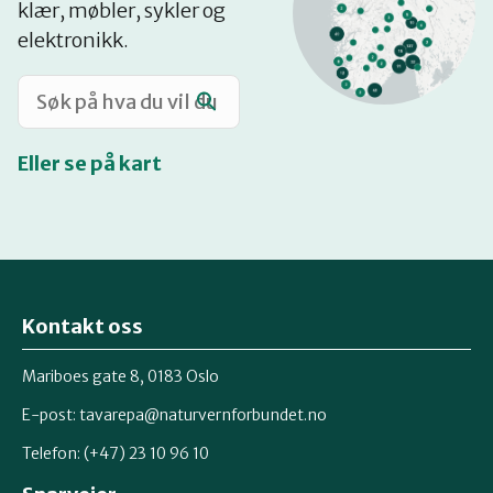
klær, møbler, sykler og
Katalog
elektronikk.
Mitt navn
Eller se på kart
Møt reparatørene
Om oss
Kontakt oss
Retten til reparasjon
Mariboes gate 8, 0183 Oslo
E-post:
tavarepa@naturvernforbundet.no
Telefon: (+47) 23 10 96 10