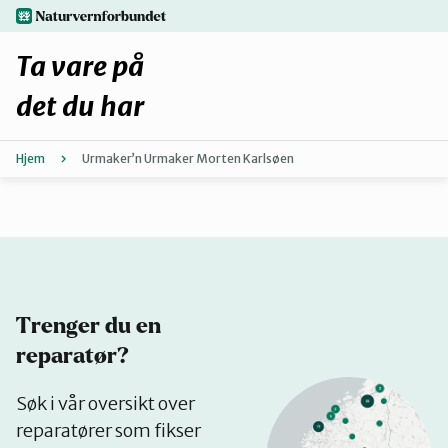
Hopp
naturvernforbundet.no
til
hovedinnhold
Ta vare på
det du har
Hjem
Urmaker’n Urmaker Morten Karlsøen
Finn ditt lokallag
Fiks selv eller finn en reparatør
Fiksetips
Trenger du en
Forbehold
reparatør?
Se
Søk i vår oversikt over
Hvorfor reparere?
på
reparatører som fikser
kart