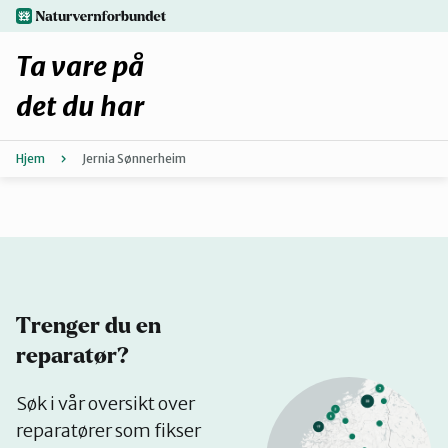
Hopp
naturvernforbundet.no
til
hovedinnhold
Ta vare på
det du har
Hjem
Jernia Sønnerheim
Finn ditt lokallag
Fiks selv eller finn en reparatør
Fiksetips
Trenger du en
Forbehold
reparatør?
Se
Søk i vår oversikt over
Hvorfor reparere?
på
reparatører som fikser
kart