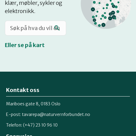
klær, møbler, sykler og
Katalog
elektronikk.
Mitt navn
Eller se på kart
Møt reparatørene
Om oss
Kontakt oss
Retten til reparasjon
Mariboes gate 8, 0183 Oslo
E-post:
tavarepa@naturvernforbundet.no
Telefon: (+47) 23 10 96 10