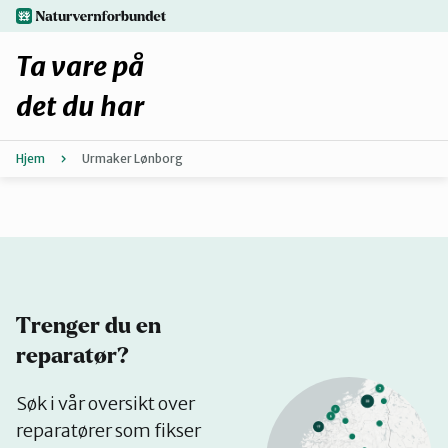
Hopp
naturvernforbundet.no
til
hovedinnhold
Ta vare på
det du har
Hjem
Urmaker Lønborg
Finn ditt lokallag
Fiks selv eller finn en reparatør
Fiksetips
Trenger du en
Forbehold
reparatør?
Se
Søk i vår oversikt over
Hvorfor reparere?
på
reparatører som fikser
kart