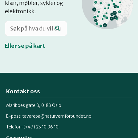
klær, møbler, sykler og
Katalog
elektronikk.
Mitt navn
Eller se på kart
Møt reparatørene
Om oss
Kontakt oss
Retten til reparasjon
Mariboes gate 8, 0183 Oslo
E-post:
tavarepa@naturvernforbundet.no
Telefon: (+47) 23 10 96 10