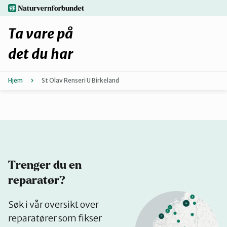
Hopp
naturvernforbundet.no
til
hovedinnhold
Ta vare på
det du har
Hjem
St Olav Renseri U Birkeland
Finn ditt lokallag
Fiks selv eller finn en reparatør
Fiksetips
Trenger du en
Forbehold
reparatør?
Se
Søk i vår oversikt over
Hvorfor reparere?
på
reparatører som fikser
kart