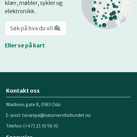
klær, møbler, sykler og
Katalog
elektronikk.
Mitt navn
Eller se på kart
Møt reparatørene
Om oss
Kontakt oss
Retten til reparasjon
Mariboes gate 8, 0183 Oslo
E-post:
tavarepa@naturvernforbundet.no
Telefon: (+47) 23 10 96 10