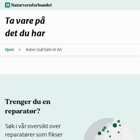
Hopp
naturvernforbundet.no
til
hovedinnhold
Ta vare på
det du har
Hjem
Asker Gull Sølv Ur AS
Finn ditt lokallag
Fiks selv eller finn en reparatør
Fiksetips
Trenger du en
Forbehold
reparatør?
Se
Søk i vår oversikt over
Hvorfor reparere?
på
reparatører som fikser
kart