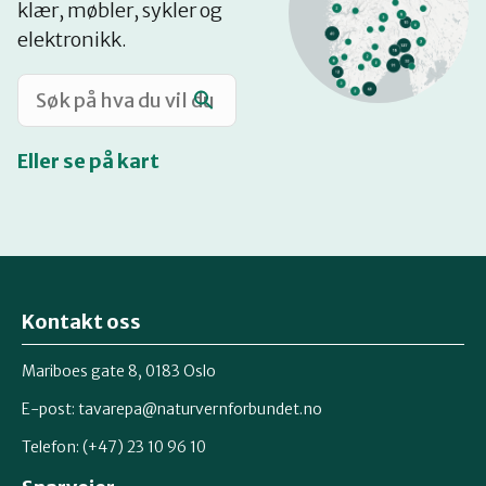
klær, møbler, sykler og
Katalog
elektronikk.
Mitt navn
Eller se på kart
Møt reparatørene
Om oss
Kontakt oss
Retten til reparasjon
Mariboes gate 8, 0183 Oslo
E-post:
tavarepa@naturvernforbundet.no
Telefon: (+47) 23 10 96 10