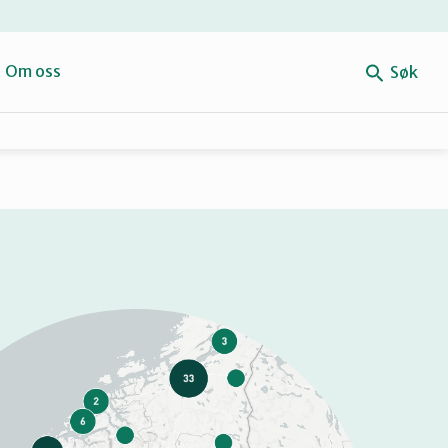
e
Om oss
Søk
Forbehold
Mitt navn
Retten til reparasjon