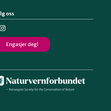
lg oss
Engasjer deg!