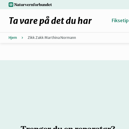
Hopp
naturvernforbundet.no
til
hovedinnhold
Ta vare på det du har
Fiksetip
Hjem
Zikk Zakk Marthina Normann
Fiks selv eller finn en reparatør
Hvorfor reparere?
Møt reparatørene