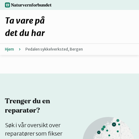
Hopp
naturvernforbundet.no
til
hovedinnhold
Ta vare på
det du har
Hjem
Pedalen sykkelverksted, Bergen
Finn ditt lokallag
Fiks selv eller finn en reparatør
Fiksetips
Trenger du en
Forbehold
reparatør?
Se
Søk i vår oversikt over
Hvorfor reparere?
på
reparatører som fikser
kart