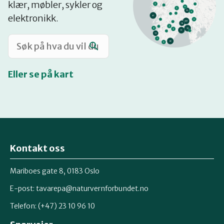
klær, møbler, sykler og
Katalog
elektronikk.
Mitt navn
Eller se på kart
Møt reparatørene
Om oss
Kontakt oss
Retten til reparasjon
Mariboes gate 8, 0183 Oslo
E-post:
tavarepa@naturvernforbundet.no
Telefon: (+47) 23 10 96 10