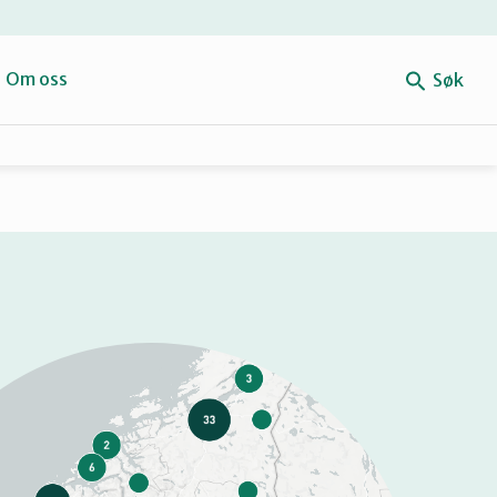
e
Om oss
Søk
Forbehold
Mitt navn
Retten til reparasjon