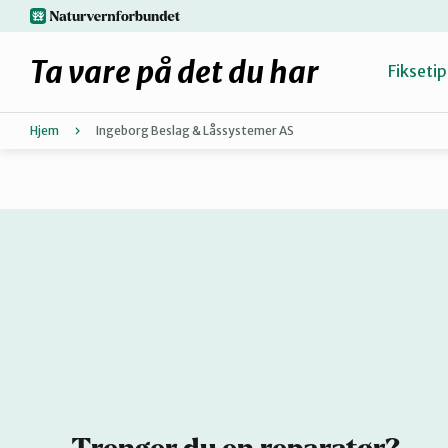
Hopp
naturvernforbundet.no
til
hovedinnhold
Ta vare på det du har
Fiksetip
Hjem
Ingeborg Beslag & Låssystemer AS
Fiks selv eller finn en reparatør
Hvorfor reparere?
Møt reparatørene