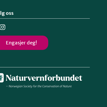
lg oss
Engasjer deg!