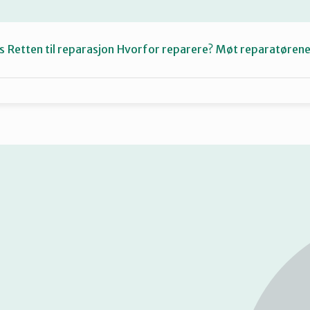
s
Retten til reparasjon
Hvorfor reparere?
Møt reparatøren
Fiksetips
Katalog
Om oss
Se
på
kart