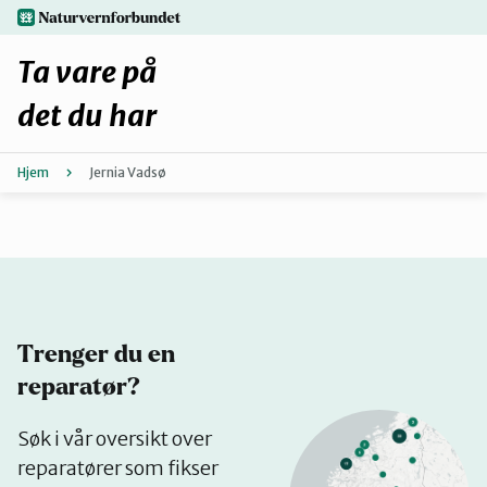
Hopp
naturvernforbundet.no
til
hovedinnhold
Ta vare på
det du har
Hjem
Jernia Vadsø
Finn ditt lokallag
Fiks selv eller finn en reparatør
Fiksetips
Trenger du en
Forbehold
reparatør?
Se
Søk i vår oversikt over
Hvorfor reparere?
på
reparatører som fikser
kart