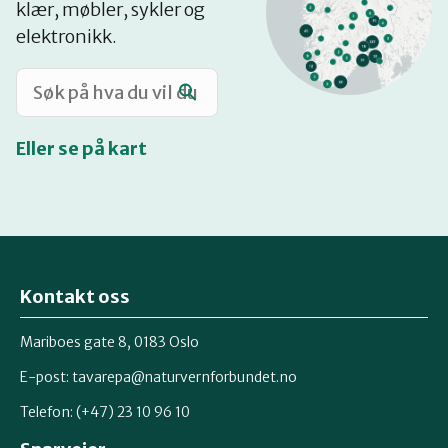
klær, møbler, sykler og
Katalog
elektronikk.
Mitt navn
Eller se på kart
Møt reparatørene
Om oss
Kontakt oss
Retten til reparasjon
Mariboes gate 8, 0183 Oslo
E-post:
tavarepa@naturvernforbundet.no
Telefon: (+47) 23 10 96 10