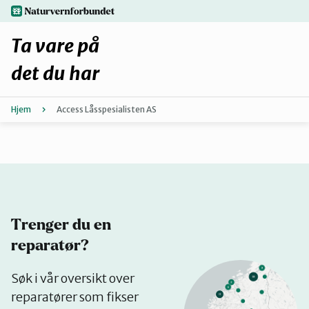
Hopp
naturvernforbundet.no
til
hovedinnhold
Ta vare på
det du har
Hjem
Access Låsspesialisten AS
Finn ditt lokallag
Fiks selv eller finn en reparatør
Fiksetips
Trenger du en
Forbehold
reparatør?
Se
Søk i vår oversikt over
Hvorfor reparere?
på
reparatører som fikser
kart