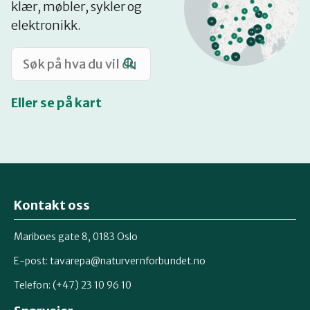
klær, møbler, sykler og
Katalog
elektronikk.
Mitt navn
Eller se på kart
Møt reparatørene
Om oss
Kontakt oss
Retten til reparasjon
Mariboes gate 8, 0183 Oslo
E-post:
tavarepa@naturvernforbundet.no
Telefon: (+47) 23 10 96 10