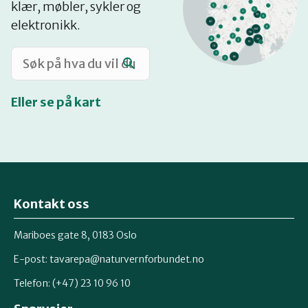
klær, møbler, sykler og
Katalog
elektronikk.
Mitt navn
Eller se på kart
Møt reparatørene
Om oss
Kontakt oss
Retten til reparasjon
Mariboes gate 8, 0183 Oslo
E-post:
tavarepa@naturvernforbundet.no
Telefon: (+47) 23 10 96 10