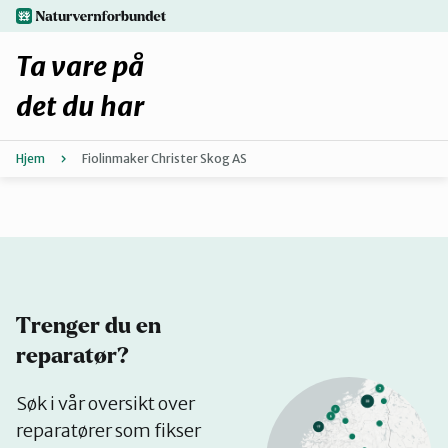
Hopp
naturvernforbundet.no
til
hovedinnhold
Ta vare på
det du har
Hjem
Fiolinmaker Christer Skog AS
Finn ditt lokallag
Fiks selv eller finn en reparatør
Fiksetips
Trenger du en
Forbehold
reparatør?
Se
Søk i vår oversikt over
Hvorfor reparere?
på
reparatører som fikser
kart