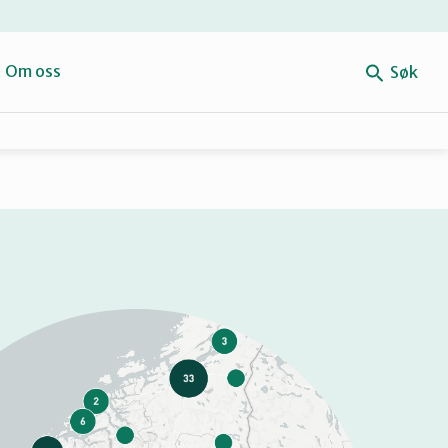
e
Om oss
Søk
Forbehold
Mitt navn
Retten til reparasjon