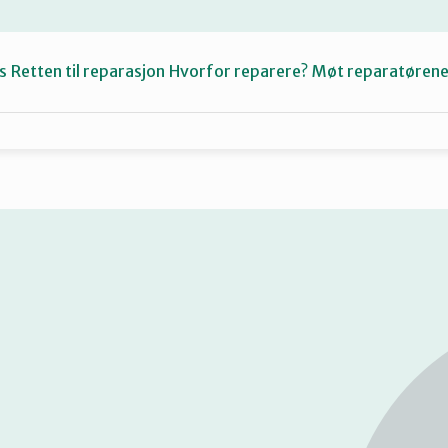
s
Retten til reparasjon
Hvorfor reparere?
Møt reparatøren
Fiksetips
Katalog
Om oss
Se
på
kart