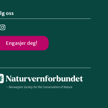
lg oss
Engasjer deg!