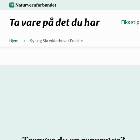
Hopp
naturvernforbundet.no
til
hovedinnhold
Ta vare på det du har
Fiksetip
Hjem
Sy- og Skredderhuset Enache
Fiks selv eller finn en reparatør
Hvorfor reparere?
Møt reparatørene