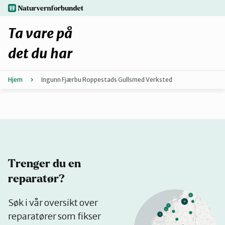
Hopp
naturvernforbundet.no
til
hovedinnhold
Ta vare på
det du har
Hjem
Ingunn Fjærbu Roppestads Gullsmed Verksted
Finn ditt lokallag
Fiks selv eller finn en reparatør
Fiksetips
Trenger du en
Forbehold
reparatør?
Se
Søk i vår oversikt over
Hvorfor reparere?
på
reparatører som fikser
kart