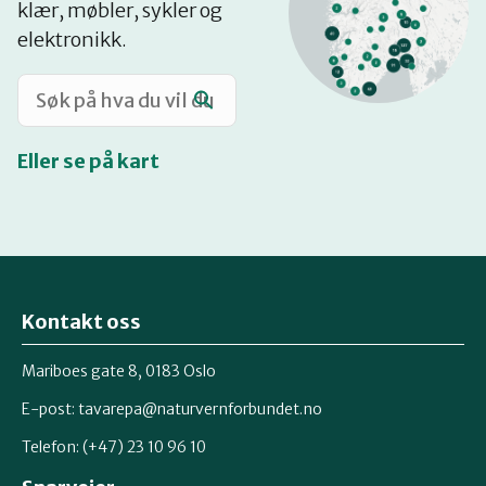
klær, møbler, sykler og
Katalog
elektronikk.
Mitt navn
Eller se på kart
Møt reparatørene
Om oss
Kontakt oss
Retten til reparasjon
Mariboes gate 8, 0183 Oslo
E-post:
tavarepa@naturvernforbundet.no
Telefon: (+47) 23 10 96 10