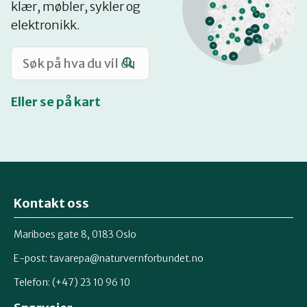
klær, møbler, sykler og
Katalog
elektronikk.
Mitt navn
Eller se på kart
Møt reparatørene
Om oss
Kontakt oss
Retten til reparasjon
Mariboes gate 8, 0183 Oslo
E-post:
tavarepa@naturvernforbundet.no
Telefon: (+47) 23 10 96 10