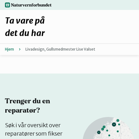
Hopp
naturvernforbundet.no
til
hovedinnhold
Ta vare på
det du har
Hjem
Livadesign, Gullsmedmester Lise Valset
Finn ditt lokallag
Fiks selv eller finn en reparatør
Fiksetips
Trenger du en
Forbehold
reparatør?
Se
Søk i vår oversikt over
Hvorfor reparere?
på
reparatører som fikser
kart