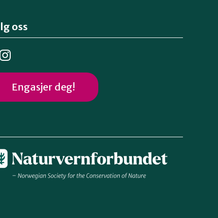
lg oss
Engasjer deg!