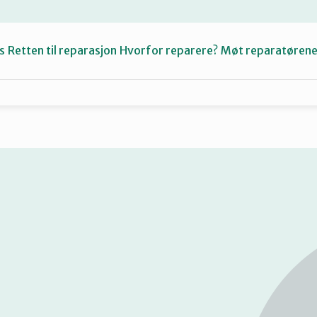
s
Retten til reparasjon
Hvorfor reparere?
Møt reparatøren
Fiksetips
Katalog
Om oss
Se
på
kart