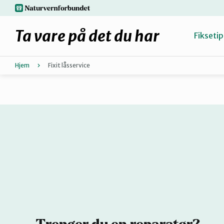
Hopp
naturvernforbundet.no
til
hovedinnhold
Ta vare på det du har
Fiksetip
Hjem
Fixit låsservice
Fiks selv eller finn en reparatør
Hvorfor reparere?
Møt reparatørene