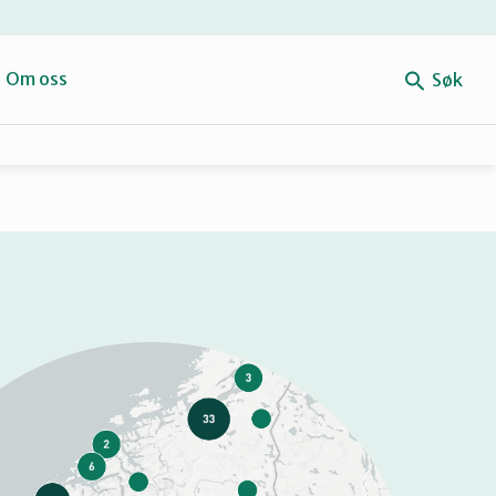
e
Om oss
Søk
Forbehold
Mitt navn
Retten til reparasjon