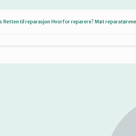
s
Retten til reparasjon
Hvorfor reparere?
Møt reparatøren
Fiksetips
Katalog
Om oss
Se
på
kart