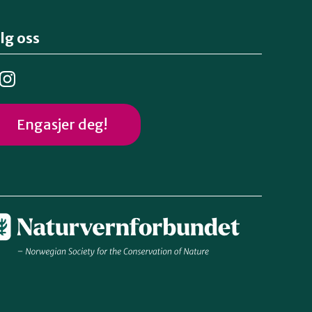
lg oss
Engasjer deg!