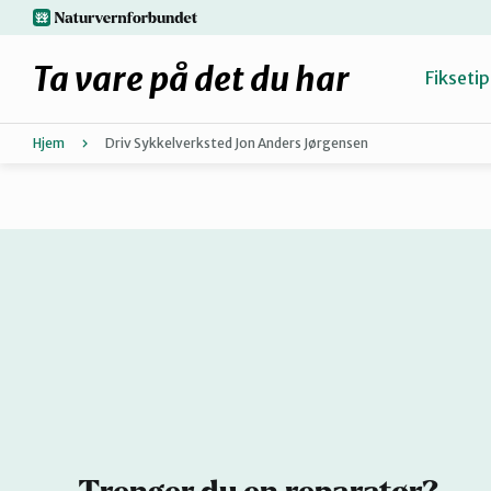
Hopp
naturvernforbundet.no
til
hovedinnhold
Ta vare på det du har
Fiksetip
Hjem
Driv Sykkelverksted Jon Anders Jørgensen
Fiks selv eller finn en reparatør
Hvorfor reparere?
Møt reparatørene