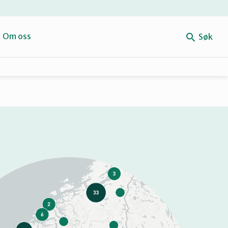
e
Om oss
Søk
Forbehold
Mitt navn
Retten til reparasjon