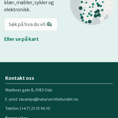
klær, møbler, sykler og
Katalog
elektronikk.
Mitt navn
Eller se på kart
Møt reparatørene
Om oss
Kontakt oss
Retten til reparasjon
Mariboes gate 8, 0183 Oslo
E-post:
tavarepa@naturvernforbundet.no
Telefon: (+47) 23 10 96 10