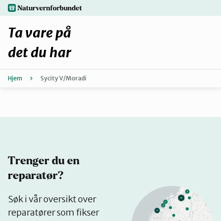
Hopp
naturvernforbundet.no
til
hovedinnhold
Ta vare på
det du har
Hjem
Sycity V/Moradi
Finn ditt lokallag
Fiks selv eller finn en reparatør
Fiksetips
Trenger du en
Forbehold
reparatør?
Se
Søk i vår oversikt over
Hvorfor reparere?
på
reparatører som fikser
kart