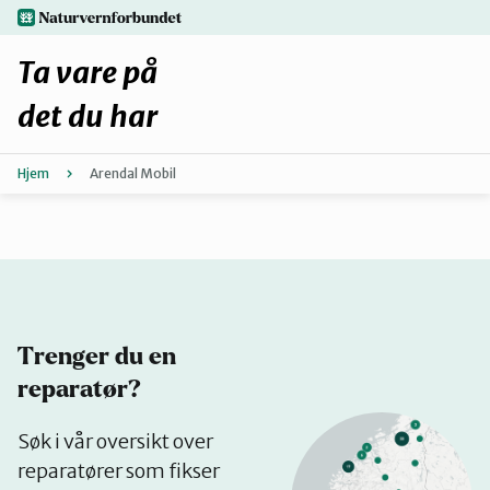
Hopp
naturvernforbundet.no
til
hovedinnhold
Ta vare på
det du har
Hjem
Arendal Mobil
Finn ditt lokallag
Fiks selv eller finn en reparatør
Fiksetips
Trenger du en
Forbehold
reparatør?
Se
Søk i vår oversikt over
Hvorfor reparere?
på
reparatører som fikser
kart