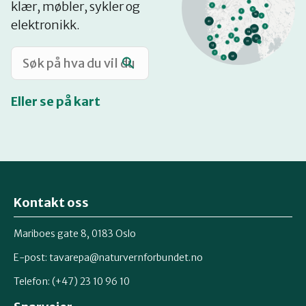
klær, møbler, sykler og
Katalog
elektronikk.
Mitt navn
Eller se på kart
Møt reparatørene
Om oss
Kontakt oss
Retten til reparasjon
Mariboes gate 8, 0183 Oslo
E-post:
tavarepa@naturvernforbundet.no
Telefon: (+47) 23 10 96 10