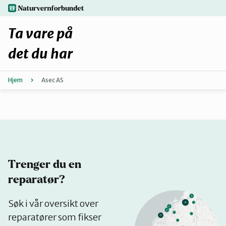
Hopp
naturvernforbundet.no
til
hovedinnhold
Ta vare på
det du har
Hjem
Asec AS
Finn ditt lokallag
Fiks selv eller finn en reparatør
Fiksetips
Trenger du en
Forbehold
reparatør?
Se
Søk i vår oversikt over
Hvorfor reparere?
på
reparatører som fikser
kart