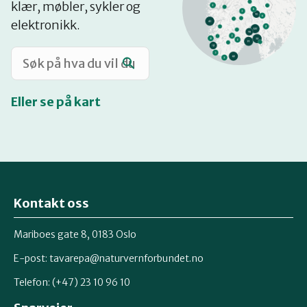
klær, møbler, sykler og
Katalog
elektronikk.
Mitt navn
Eller se på kart
Møt reparatørene
Om oss
Kontakt oss
Retten til reparasjon
Mariboes gate 8, 0183 Oslo
E-post:
tavarepa@naturvernforbundet.no
Telefon: (+47) 23 10 96 10