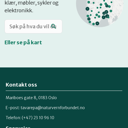
klær, møbler, sykler og
Katalog
elektronikk.
Mitt navn
Eller se på kart
Møt reparatørene
Om oss
Kontakt oss
Retten til reparasjon
Mariboes gate 8, 0183 Oslo
E-post:
tavarepa@naturvernforbundet.no
Telefon: (+47) 23 10 96 10