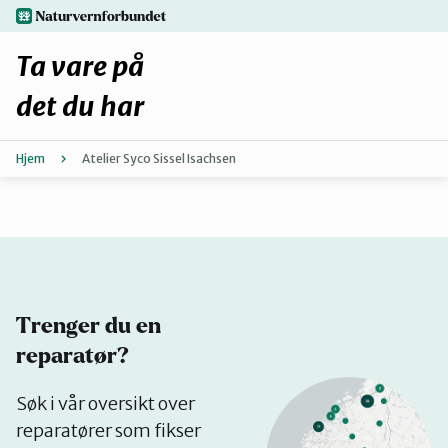
Hopp
naturvernforbundet.no
til
hovedinnhold
Ta vare på
det du har
Hjem
Atelier Syco Sissel Isachsen
Finn ditt lokallag
Fiks selv eller finn en reparatør
Fiksetips
Trenger du en
Forbehold
reparatør?
Se
Søk i vår oversikt over
Hvorfor reparere?
på
reparatører som fikser
kart