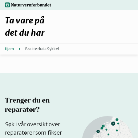
Hopp
naturvernforbundet.no
til
hovedinnhold
Ta vare på
det du har
Hjem
Brattørkaia Sykkel
Finn ditt lokallag
Fiks selv eller finn en reparatør
Fiksetips
Trenger du en
Forbehold
reparatør?
Se
Søk i vår oversikt over
Hvorfor reparere?
på
reparatører som fikser
kart