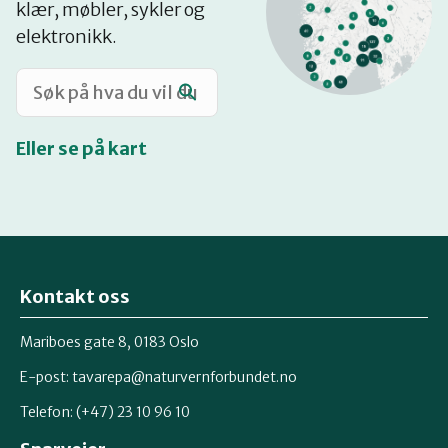
klær, møbler, sykler og
Katalog
elektronikk.
Mitt navn
Eller se på kart
Møt reparatørene
Om oss
Kontakt oss
Retten til reparasjon
Mariboes gate 8, 0183 Oslo
E-post:
tavarepa@naturvernforbundet.no
Telefon: (+47) 23 10 96 10