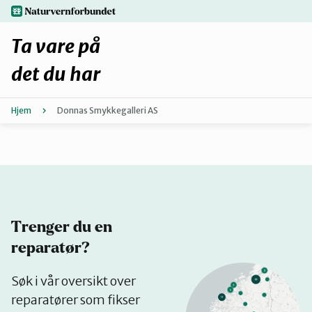
Hopp
naturvernforbundet.no
til
hovedinnhold
Ta vare på
det du har
Hjem
Donnas Smykkegalleri AS
Finn ditt lokallag
Fiks selv eller finn en reparatør
Fiksetips
Trenger du en
Forbehold
reparatør?
Se
Søk i vår oversikt over
Hvorfor reparere?
på
reparatører som fikser
kart