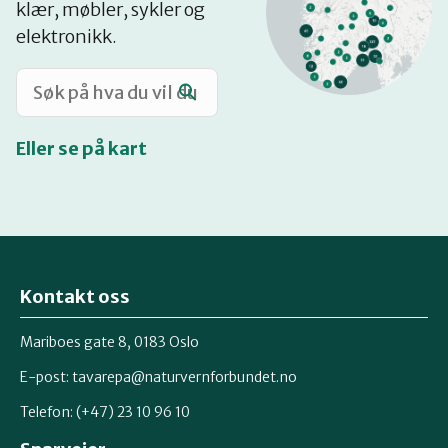
klær, møbler, sykler og
Katalog
elektronikk.
Mitt navn
Eller se på kart
Møt reparatørene
Om oss
Kontakt oss
Retten til reparasjon
Mariboes gate 8, 0183 Oslo
E-post:
tavarepa@naturvernforbundet.no
Telefon: (+47) 23 10 96 10