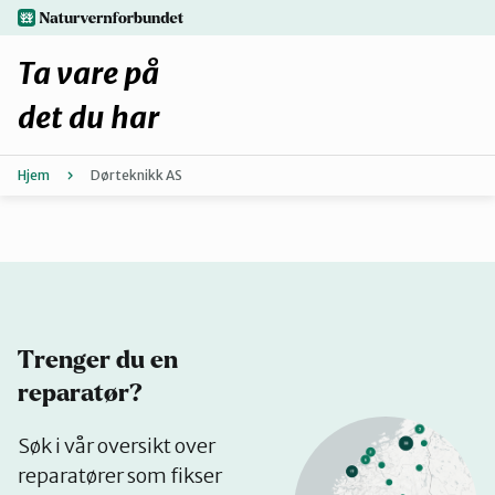
Hopp
naturvernforbundet.no
til
hovedinnhold
Ta vare på
det du har
Hjem
Dørteknikk AS
Finn ditt lokallag
Fiks selv eller finn en reparatør
Fiksetips
Trenger du en
Forbehold
reparatør?
Se
Søk i vår oversikt over
Hvorfor reparere?
på
reparatører som fikser
kart