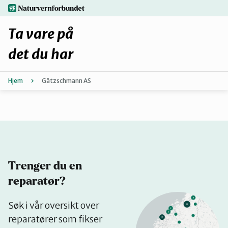
Hopp
naturvernforbundet.no
til
hovedinnhold
Ta vare på
det du har
Hjem
Gätzschmann AS
Finn ditt lokallag
Fiks selv eller finn en reparatør
Fiksetips
Trenger du en
Forbehold
reparatør?
Se
Søk i vår oversikt over
Hvorfor reparere?
på
reparatører som fikser
kart