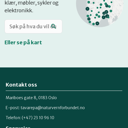
klær, møbler, sykler og
Katalog
elektronikk.
Mitt navn
Eller se på kart
Møt reparatørene
Om oss
Kontakt oss
Retten til reparasjon
Mariboes gate 8, 0183 Oslo
E-post:
tavarepa@naturvernforbundet.no
Telefon: (+47) 23 10 96 10