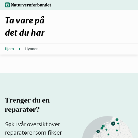
Hopp
naturvernforbundet.no
til
hovedinnhold
Ta vare på
det du har
Hjem
Hynnen
Finn ditt lokallag
Fiks selv eller finn en reparatør
Fiksetips
Trenger du en
Forbehold
reparatør?
Se
Søk i vår oversikt over
Hvorfor reparere?
på
reparatører som fikser
kart