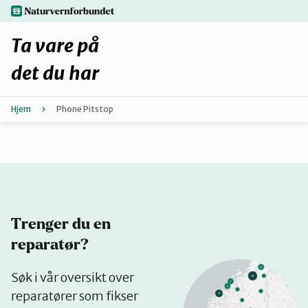
Hopp
naturvernforbundet.no
til
hovedinnhold
Ta vare på
det du har
Hjem
Phone Pitstop
Finn ditt lokallag
Fiks selv eller finn en reparatør
Fiksetips
Trenger du en
Forbehold
reparatør?
Se
Søk i vår oversikt over
Hvorfor reparere?
på
reparatører som fikser
kart