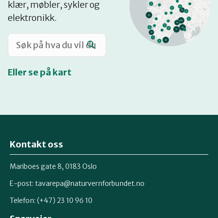
klær, møbler, sykler og
Katalog
elektronikk.
Mitt navn
Eller se på kart
Møt reparatørene
Om oss
Kontakt oss
Retten til reparasjon
Mariboes gate 8, 0183 Oslo
E-post:
tavarepa@naturvernforbundet.no
Telefon: (+47) 23 10 96 10