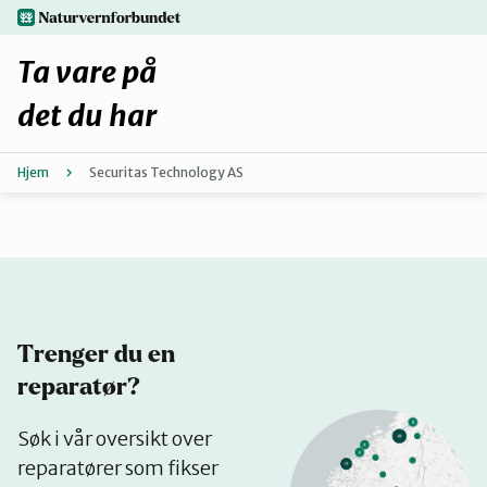
Hopp
naturvernforbundet.no
til
hovedinnhold
Ta vare på
det du har
Hjem
Securitas Technology AS
Finn ditt lokallag
Fiks selv eller finn en reparatør
Fiksetips
Trenger du en
Forbehold
reparatør?
Se
Søk i vår oversikt over
Hvorfor reparere?
på
reparatører som fikser
kart