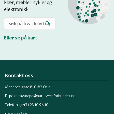
klær, møbler, sykler og
Katalog
elektronikk.
Mitt navn
Eller se på kart
Møt reparatørene
Om oss
Kontakt oss
Retten til reparasjon
Mariboes gate 8, 0183 Oslo
E-post:
tavarepa@naturvernforbundet.no
Telefon: (+47) 23 10 96 10