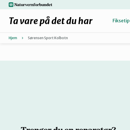
Hopp
naturvernforbundet.no
til
hovedinnhold
Ta vare på det du har
Fiksetip
Hjem
Sørensen Sport Kolbotn
Fiks selv eller finn en reparatør
Hvorfor reparere?
Møt reparatørene