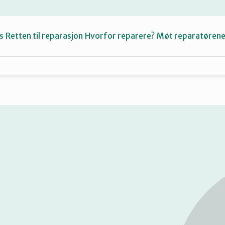
s
Retten til reparasjon
Hvorfor reparere?
Møt reparatøren
Fiksetips
Katalog
Om oss
Se
på
kart