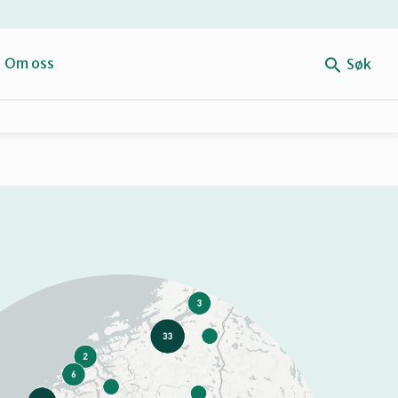
e
Om oss
Søk
Forbehold
Mitt navn
Retten til reparasjon